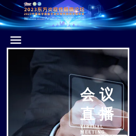
会
会
会
展
特
联
欢
首
议
议
议
览
邀
系
迎
页
信
直
日
展
嘉
我
辞
息
播
程
示
宾
们
会议
直播
VIRTUAL
MEETING